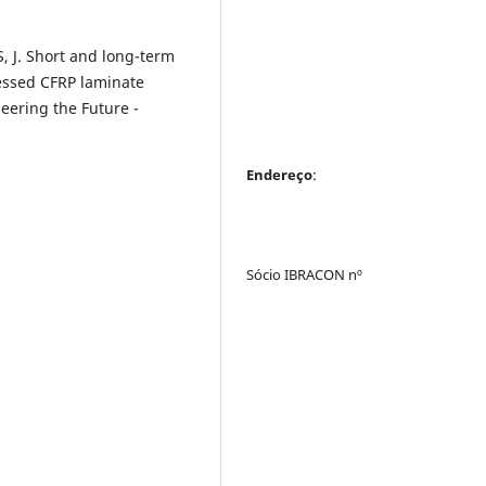
, J. Short and long-term
essed CFRP laminate
eering the Future -
Endereço
:
Sócio IBRACON nº