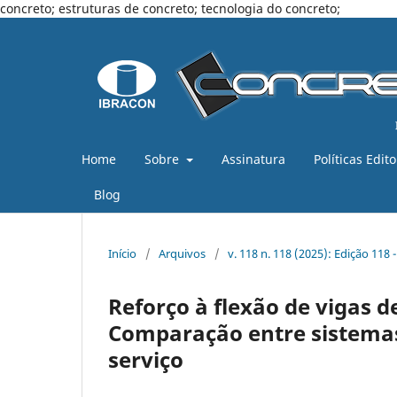
concreto; estruturas de concreto; tecnologia do concreto;
Home
Sobre
Assinatura
Políticas Edito
Blog
Início
/
Arquivos
/
v. 118 n. 118 (2025): Edição 118
Reforço à flexão de vigas 
Comparação entre sistemas
serviço