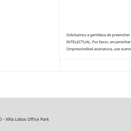
Solicitamos a gentileza de preench
INTELECTUAL. Por favor, encaminhar u
(imprescindível assinatura, use scan
D - Villa Lobos Office Park