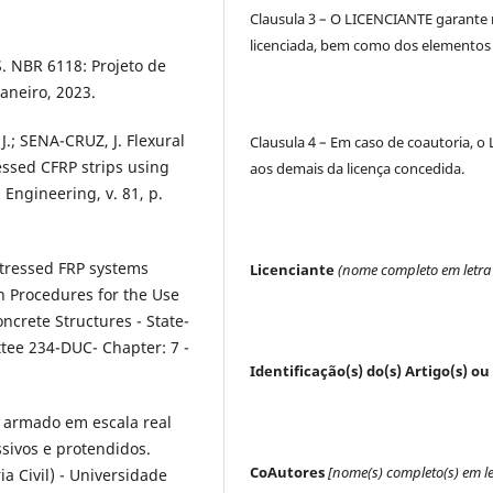
Clausula 3 – O LICENCIANTE garante nã
licenciada, bem como dos elementos 
NBR 6118: Projeto de
aneiro, 2023.
J.; SENA-CRUZ, J. Flexural
Clausula 4 – Em caso de coautoria, 
essed CFRP strips using
aos demais da licença concedida.
Engineering, v. 81, p.
stressed FRP systems
Licenciante
(nome completo em letra
n Procedures for the Use
ncrete Structures - State-
tee 234-DUC- Chapter: 7 -
Identificação(s) do(s) Artigo(s) ou 
o armado em escala real
sivos e protendidos.
CoAutores
[nome(s) completo(s) em le
 Civil) - Universidade