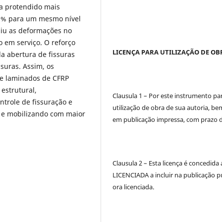
ma protendido mais
23% para um mesmo nível
ziu as deformações no
 em serviço. O reforço
LICENÇA PARA UTILIZAÇÃO DE OB
a abertura de fissuras
suras. Assim, os
de laminados de CFRP
estrutural,
Clausula 1 – Por este instrumento pa
ntrole de fissuração e
utilização de obra de sua autoria, b
s e mobilizando com maior
em publicação impressa, com prazo de
Clausula 2 – Esta licença é concedid
LICENCIADA a incluir na publicação p
ora licenciada.