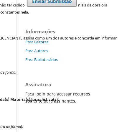
o ter cedido a terceiros os direitos patrimoniais da obra ora
constantes nela.
Informações
o LICENCIANTE assina como um dos autores e concorda em informar
Para Leitores
Para Autores
Para Bibliotecários
 de forma):
Assinatura
Faça login para acessar recursos
da(s) Matéria(s) Jornalística(s):
somente para assinantes.
tra de fôrma]: