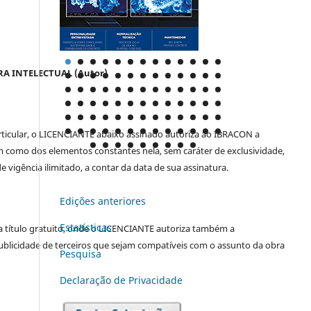
RA INTELECTUAL (Autor)
rticular, o LICENCIANTE abaixo assinado autoriza ao IBRACON a
em como dos elementos constantes nela, sem caráter de exclusividade,
 vigência ilimitado, a contar da data de sua assinatura.
Edições anteriores
Estatísticas
a a título gratuito, onde o LICENCIANTE autoriza também a
ublicidade de terceiros que sejam compatíveis com o assunto da obra
Pesquisa
Declaraç˜ão de Privacidade