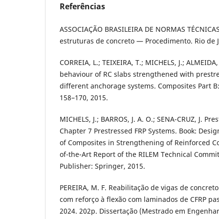
Referências
ASSOCIAÇÃO BRASILEIRA DE NORMAS TÉCNICAS. 
estruturas de concreto — Procedimento. Rio de J
CORREIA, L.; TEIXEIRA, T.; MICHELS, J.; ALMEIDA, 
behaviour of RC slabs strengthened with prestr
different anchorage systems. Composites Part B: 
158–170, 2015.
MICHELS, J.; BARROS, J. A. O.; SENA-CRUZ, J. Pre
Chapter 7 Prestressed FRP Systems. Book: Desig
of Composites in Strengthening of Reinforced Co
of-the-Art Report of the RILEM Technical Commit
Publisher: Springer, 2015.
PEREIRA, M. F. Reabilitação de vigas de concret
com reforço à flexão com laminados de CFRP pas
2024. 202p. Dissertação (Mestrado em Engenharia