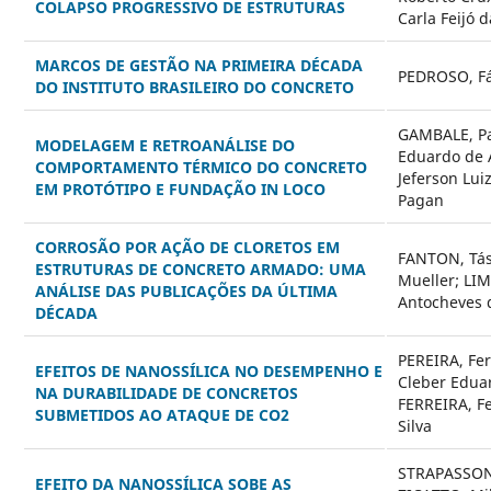
COLAPSO PROGRESSIVO DE ESTRUTURAS
Carla Feijó d
MARCOS DE GESTÃO NA PRIMEIRA DÉCADA
PEDROSO, Fá
DO INSTITUTO BRASILEIRO DO CONCRETO
GAMBALE, Pa
MODELAGEM E RETROANÁLISE DO
Eduardo de
COMPORTAMENTO TÉRMICO DO CONCRETO
Jeferson Lui
EM PROTÓTIPO E FUNDAÇÃO IN LOCO
Pagan
CORROSÃO POR AÇÃO DE CLORETOS EM
FANTON, Táss
ESTRUTURAS DE CONCRETO ARMADO: UMA
Mueller; LIM
ANÁLISE DAS PUBLICAÇÕES DA ÚLTIMA
Antocheves 
DÉCADA
PEREIRA, Fe
EFEITOS DE NANOSSÍLICA NO DESEMPENHO E
Cleber Edua
NA DURABILIDADE DE CONCRETOS
FERREIRA, F
SUBMETIDOS AO ATAQUE DE CO2
Silva
STRAPASSON,
EFEITO DA NANOSSÍLICA SOBE AS