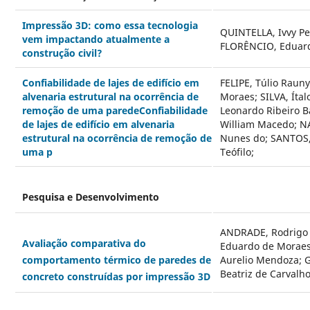
Impressão 3D: como essa tecnologia
QUINTELLA, Ivvy Pe
vem impactando atualmente a
FLORÊNCIO, Eduard
construção civil?
Confiabilidade de lajes de edifício em
FELIPE, Túlio Rauny
alvenaria estrutural na ocorrência de
Moraes; SILVA, Ít
remoção de uma paredeConfiabilidade
Leonardo Ribeiro B
de lajes de edifício em alvenaria
William Macedo; N
estrutural na ocorrência de remoção de
Nunes do; SANTOS, 
uma p
Teófilo;
Pesquisa e Desenvolvimento
ANDRADE, Rodrigo 
Avaliação comparativa do
Eduardo de Moraes
Aurelio Mendoza; 
comportamento térmico de paredes de
Beatriz de Carvalh
concreto construídas por impressão 3D