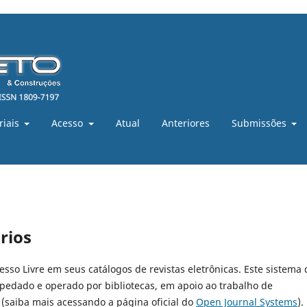
riais
Acesso
Atual
Anteriores
Submissões
rios
cesso Livre em seus catálogos de revistas eletrônicas. Este sistema 
pedado e operado por bibliotecas, em apoio ao trabalho de
 (saiba mais acessando a página oficial do
Open Journal Systems
).