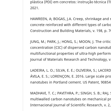
plástica (PDI) em concretos: instrução técnica I
2021.
HAWREEN, A; BOGAS, J.A. Creep, shrinkage and 
concrete reinforced with different types of car
Construction and Building Materials, v. 198, p. 7
JUNG, M.; PARK, J.; HONG, S.; MOON, J. The critic
concentration (CIC) of dispersed carbon nanotub
multifunctional properties of ultra-high perfor
Journal of Materials Research and Technology, v.
LADEIRA, L. O.; SILVA, E. E.; OLIVEIRA, S.; LACERD
ÁVILA, E. S.; LORENÇON, E. 2016. Large scale pr
nanotubes in Portland cement. US Patent, 90854
MADHAVI, T. C.; PAVITHRA, P.; SINGH, S. B.; RAJ, S.
multiwalled carbon nanotubes on mechanical pro
Internacional Journal of Scientific Research, v. 2