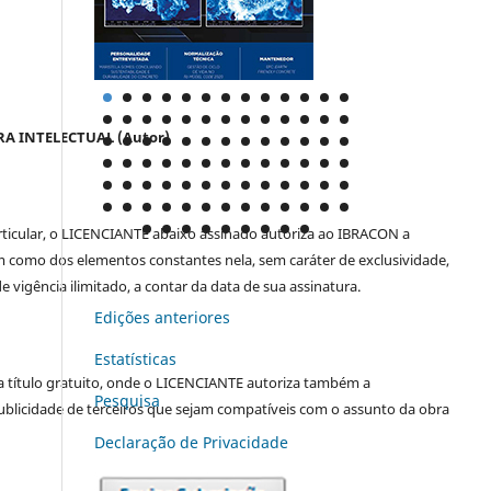
RA INTELECTUAL (Autor)
rticular, o LICENCIANTE abaixo assinado autoriza ao IBRACON a
em como dos elementos constantes nela, sem caráter de exclusividade,
 vigência ilimitado, a contar da data de sua assinatura.
Edições anteriores
Estatísticas
a a título gratuito, onde o LICENCIANTE autoriza também a
Pesquisa
ublicidade de terceiros que sejam compatíveis com o assunto da obra
Declaraç˜ão de Privacidade