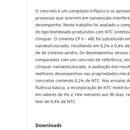
O concreto é um compósito trifásico e se apres
processos que ocorrem em nanoescala interfer
desempenho. Neste trabalho foi avaliado o com
do tipo bombeado produzidos com NTC sintetiz
clínquer. O cimento CP V – ARI foi substituído e
nanoestruturado, resultando em 0,2% e 0,4% d
de de cimento anidro. Os desempenhos desses 
comparados com um concreto de referência, se
clínquer nanoestruturado. A avaliação dos resu
melhores desempenhos nas propriedades mecân
concretos contendo 0,2% de NTC. Nos ensaios d
fluência básica, a incorporação de NTC mostrou
em valores de 9% e 14% menores aos 90 dias, r
teor de 0,4% de NTC.
Downloads