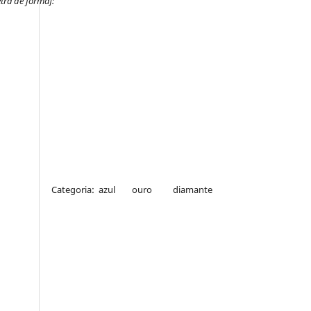
tra de fôrma]:
Categoria: azul ouro diamante