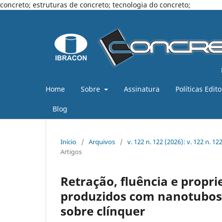
concreto; estruturas de concreto; tecnologia do concreto;
Home
Sobre
Assinatura
Políticas Edito
Blog
Início
/
Arquivos
/
v. 122 n. 122 (2026): v. 122 n. 1
Artigos
Retração, fluência e propr
produzidos com nanotubos 
sobre clínquer