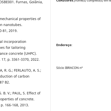
CoAutores
[nome(s) completo(s) em le
TDSBE001. Furnas, Goiânia,
mechanical properties of
bon nanotubes.
0-81, 2019.
al incorporation
Endereço
:
es for tailoring
mance concrete (UHPC).
 17, p. 3361-3370, 2022.
Sócio IBRACON nº
A, R. G.; FERLAUTO, A. S.;
oduction of carbon
87 B2.
 B. V.; PAUL, S. Effect of
perties of concrete.
, p. 166-168, 2013.