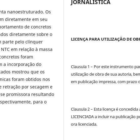
JORNALÍSTICA
enta nanoestruturado. Os
em diretamente em seu
portamento de concretos
ados diretamente sobre o
LICENÇA PARA UTILIZAÇÃO DE OB
m parte pelo clínquer
e NTC em relação à massa
concretos foram
m a incorporação do
Clausula 1 – Por este instrumento pa
ltados mostrou que os
utilização de obra de sua autoria, b
icas foram obtidos nos
em publicação impressa, com prazo de
e retração por secagem e
-se promissora resultando
espectivamente, para o
Clausula 2 – Esta licença é concedid
LICENCIADA a incluir na publicação p
ora licenciada.