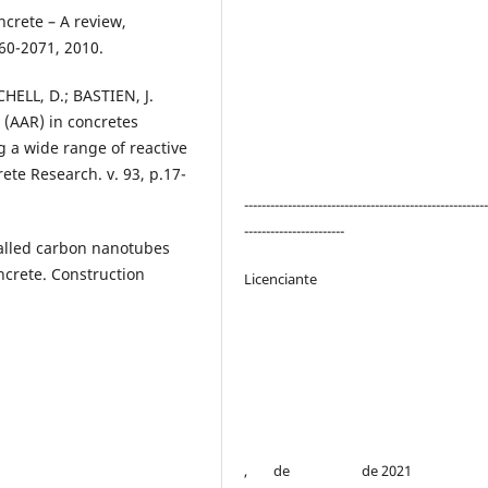
crete – A review,
060-2071, 2010.
HELL, D.; BASTIEN, J.
 (AAR) in concretes
g a wide range of reactive
te Research. v. 93, p.17-
-------------------------------------------------------
-----------------------
alled carbon nanotubes
ncrete. Construction
Licenciante
, de de 2021