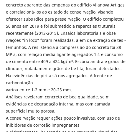
concreto aparente das empenas do edifício Vilanova Artigas
e correlacioná-los ao es tado de conse rvação, visando
oferecer subs ídios para prese rvação. O edifício completou
50 anos em 2019 e foi submetido a reparos es truturais
recentemente (2013-2015). Ensaios laboratoriais e obse
rvações “in loco” foram realizadas, além da extração de tes -
temunhos. A res istência à compress ão do concreto foi 38
MP a, com relação média ligante:agregados 1:4 e consumo
de cimento entre 409 a 424 kg/m³. Escória anidra e grãos de
clínquer, notadamente grãos de be lita, foram detectados.
Há evidências de pirita sã nos agregados. A frente de
carbonatação
variou entre 1-2 mm e 20-25 mm.
Análises revelaram concreto de boa qualidade, se m
evidências de degradação interna, mas com camada
superficial muito porosa.
A conse rvação requer ações pouco invasivas, com uso de
inibidores de corrosão impregnantes