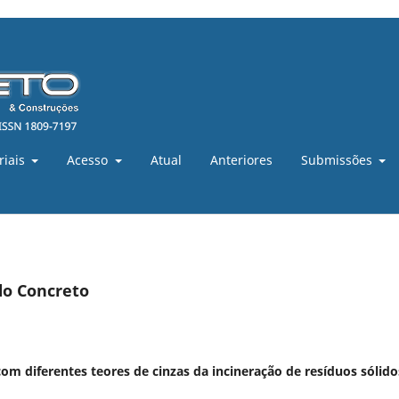
riais
Acesso
Atual
Anteriores
Submissões
do Concreto
com diferentes teores de cinzas da incineração de resíduos sólido