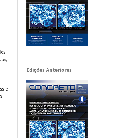
dos
dos,
Edições Anteriores
ss e
o
.